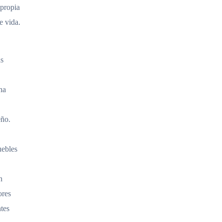
 propia
e vida.
as
na
eño.
uebles
n
ores
ntes