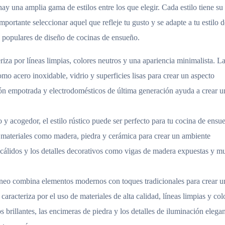
hay una amplia gama de estilos entre los que elegir. Cada estilo tiene su
mportante seleccionar aquel que refleje tu gusto y se adapte a tu estilo d
s populares de diseño de cocinas de ensueño.
eriza por líneas limpias, colores neutros y una apariencia minimalista. L
mo acero inoxidable, vidrio y superficies lisas para crear un aspecto
n empotrada y electrodomésticos de última generación ayuda a crear u
o y acogedor, el estilo rústico puede ser perfecto para tu cocina de ensu
iza materiales como madera, piedra y cerámica para crear un ambiente
s cálidos y los detalles decorativos como vigas de madera expuestas y m
áneo combina elementos modernos con toques tradicionales para crear u
 caracteriza por el uso de materiales de alta calidad, líneas limpias y col
 brillantes, las encimeras de piedra y los detalles de iluminación elega