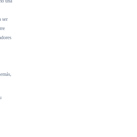
omo una
 ser
rre
adores
demás,
u