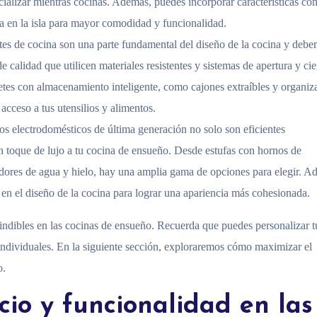
ializar mientras cocinas. Además, puedes incorporar características c
a en la isla para mayor comodidad y funcionalidad.
tes de cocina son una parte fundamental del diseño de la cocina y deben
 calidad que utilicen materiales resistentes y sistemas de apertura y cie
tes con almacenamiento inteligente, como cajones extraíbles y organiz
 acceso a tus utensilios y alimentos.
os electrodomésticos de última generación no solo son eficientes
 toque de lujo a tu cocina de ensueño. Desde estufas con hornos de
dores de agua y hielo, hay una amplia gama de opciones para elegir. A
 en el diseño de la cocina para lograr una apariencia más cohesionada.
scindibles en las cocinas de ensueño. Recuerda que puedes personalizar t
individuales. En la siguiente sección, exploraremos cómo maximizar el
o.
io y funcionalidad en las