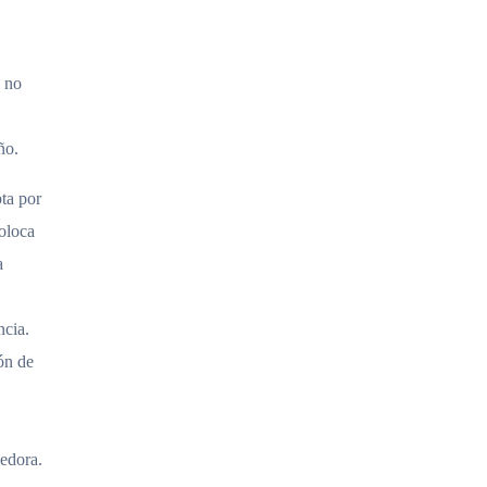
e no
ño.
pta por
Coloca
a
ncia.
ón de
edora.