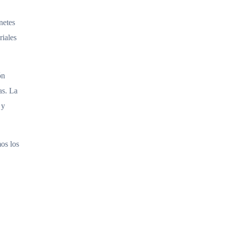
netes
riales
ón
as. La
 y
os los