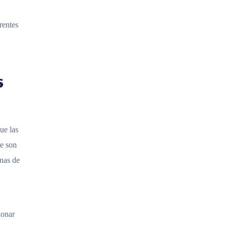
rentes
s
ue las
ue son
inas de
ionar